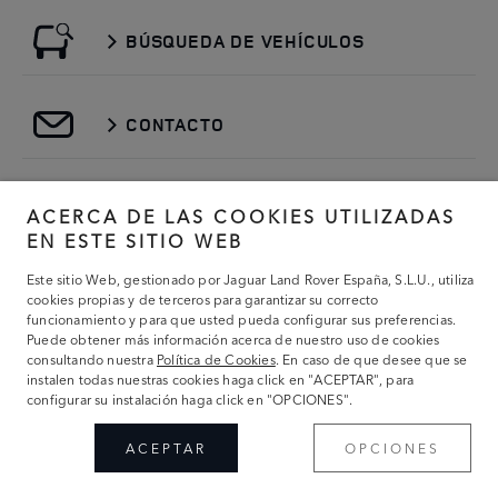
BÚSQUEDA DE VEHÍCULOS
CONTACTO
CONFIGURADOR
ACERCA DE LAS COOKIES UTILIZADAS
EN ESTE SITIO WEB
Este sitio Web, gestionado por Jaguar Land Rover España, S.L.U., utiliza
cookies propias y de terceros para garantizar su correcto
ÚNETE A LA CONVERSACIÓN
funcionamiento y para que usted pueda configurar sus preferencias.
Puede obtener más información acerca de nuestro uso de cookies
consultando nuestra
Política de Cookies
. En caso de que desee que se
instalen todas nuestras cookies haga click en "ACEPTAR", para
configurar su instalación haga click en "OPCIONES".
ACEPTAR
OPCIONES
TÉRMINOS Y CONDICIONES