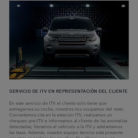
SERVICIO DE ITV EN REPRESENTACIÓN DEL CLIENTE
En este servicio de ITV el cliente solo tiene que
entregarnos su coche, nosotros nos ocupamos del resto.
Concertamos cita en la estación ITV, realizamos un
chequeo pre-ITV e informamos al cliente de las anomalías
detectadas, llevamos el vehículo a la ITV y adelantamos
las tasas. Además, nuestro equipo técnico está presente