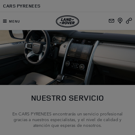
Ir al contenido principal
CARS PYRENEES
MENU
NUESTRO SERVICIO
En CARS PYRENEES encontrarás un servicio profesional
gracias a nuestros especialistas, y el nivel de calidad y
atención que esperas de nosotros.