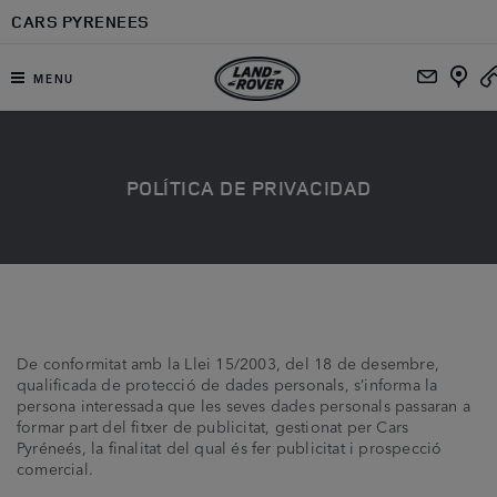
Ir al contenido principal
CARS PYRENEES
MENU
POLÍTICA DE PRIVACIDAD
De conformitat amb la Llei 15/2003, del 18 de desembre,
qualificada de protecció de dades personals, s’informa la
persona interessada que les seves dades personals passaran a
formar part del fitxer de publicitat, gestionat per Cars
Pyréneés, la finalitat del qual és fer publicitat i prospecció
comercial.