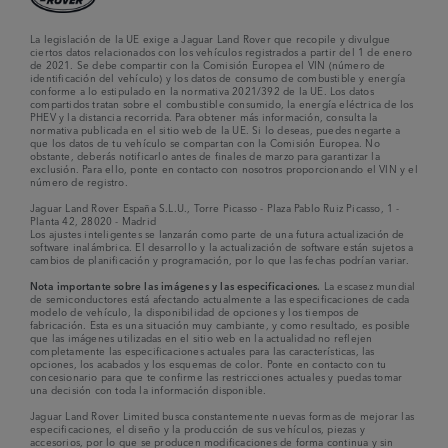
La legislación de la UE exige a Jaguar Land Rover que recopile y divulgue
ciertos datos relacionados con los vehículos registrados a partir del 1 de enero
de 2021. Se debe compartir con la Comisión Europea el VIN (número de
identificación del vehículo) y los datos de consumo de combustible y energía
conforme a lo estipulado en la normativa 2021/392 de la UE. Los datos
compartidos tratan sobre el combustible consumido, la energía eléctrica de los
PHEV y la distancia recorrida. Para obtener más información, consulta la
normativa publicada en el sitio web de la UE. Si lo deseas, puedes negarte a
que los datos de tu vehículo se compartan con la Comisión Europea. No
obstante, deberás notificarlo antes de finales de marzo para garantizar la
exclusión. Para ello, ponte en contacto con nosotros proporcionando el VIN y el
número de registro.
Jaguar Land Rover España S.L.U., Torre Picasso - Plaza Pablo Ruiz Picasso, 1 -
Planta 42, 28020 - Madrid
Los ajustes inteligentes se lanzarán como parte de una futura actualización de
software inalámbrica. El desarrollo y la actualización de software están sujetos a
cambios de planificación y programación, por lo que las fechas podrían variar.
Nota importante sobre las imágenes y las especificaciones.
La escasez mundial
de semiconductores está afectando actualmente a las especificaciones de cada
modelo de vehículo, la disponibilidad de opciones y los tiempos de
fabricación. Esta es una situación muy cambiante, y como resultado, es posible
que las imágenes utilizadas en el sitio web en la actualidad no reflejen
completamente las especificaciones actuales para las características, las
opciones, los acabados y los esquemas de color. Ponte en contacto con tu
concesionario para que te confirme las restricciones actuales y puedas tomar
una decisión con toda la información disponible.
Jaguar Land Rover Limited busca constantemente nuevas formas de mejorar las
especificaciones, el diseño y la producción de sus vehículos, piezas y
accesorios, por lo que se producen modificaciones de forma continua y sin