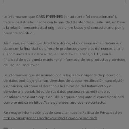
Le informamos que CARS PYRENEES (en adelante “el concesionario”),
tratará los datos facilitados con la finalidad de atender su solicitud, en base
a la relación precontractual originada entre Usted y el concesionario, por la
presente solicitud.
Asimismo, siempre que Usted lo autorice, el concesionario: (i) tratará sus
datos con la finalidad de ofrecerle productos y servicios del concesionario;
(ii) comunicará sus datos a Jaguar Land Rover España, S.L.U., con la
finalidad de que pueda mantenerle informado de los productos y servicios
de Jaguar Land Rover.
Le informamos que de acuerdo con la legislación vigente de protección
de datos podrá ejercitar sus derechos de acceso, rectificación, cancelación
y oposición, así como el derecho a la limitación del tratamiento y el
derecho a la portabilidad de sus datos personales, acreditando su
identidad (mediante copia de DNI o equivalente) ante el concesionario tal
como se indica en
https://cars-pyrenees.landrover.es/contacto/
.
Para mayor información puede consultar nuestra Política de Privacidad en
https://cars-pyrenees.landrover.es/politica-de-privacidad/
.