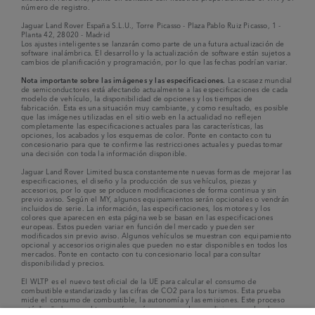
número de registro.
Jaguar Land Rover España S.L.U., Torre Picasso - Plaza Pablo Ruiz Picasso, 1 -
Planta 42, 28020 - Madrid
Los ajustes inteligentes se lanzarán como parte de una futura actualización de
software inalámbrica. El desarrollo y la actualización de software están sujetos a
cambios de planificación y programación, por lo que las fechas podrían variar.
Nota importante sobre las imágenes y las especificaciones.
La escasez mundial
de semiconductores está afectando actualmente a las especificaciones de cada
modelo de vehículo, la disponibilidad de opciones y los tiempos de
fabricación. Esta es una situación muy cambiante, y como resultado, es posible
que las imágenes utilizadas en el sitio web en la actualidad no reflejen
completamente las especificaciones actuales para las características, las
opciones, los acabados y los esquemas de color. Ponte en contacto con tu
concesionario para que te confirme las restricciones actuales y puedas tomar
una decisión con toda la información disponible.
Jaguar Land Rover Limited busca constantemente nuevas formas de mejorar las
especificaciones, el diseño y la producción de sus vehículos, piezas y
accesorios, por lo que se producen modificaciones de forma continua y sin
previo aviso. Según el MY, algunos equipamientos serán opcionales o vendrán
incluidos de serie. La información, las especificaciones, los motores y los
colores que aparecen en esta página web se basan en las especificaciones
europeas. Estos pueden variar en función del mercado y pueden ser
modificados sin previo aviso. Algunos vehículos se muestran con equipamiento
opcional y accesorios originales que pueden no estar disponibles en todos los
mercados. Ponte en contacto con tu concesionario local para consultar
disponibilidad y precios.
El WLTP es el nuevo test oficial de la UE para calcular el consumo de
combustible estandarizado y las cifras de CO2 para los turismos. Esta prueba
mide el consumo de combustible, la autonomía y las emisiones. Este proceso
está diseñado para obtener cifras más cercanas a las condiciones reales de