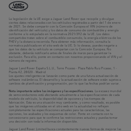
La legislación de la UE exige a Jaguar Land Rover que recopile y divulgue
ciertos datos relacionados con los vehículos registrados a partir del 1 de enero
de 2021. Se debe compartir con la Comisión Europea el VIN (número de
identificación del vehículo) y los datos de consumo de combustible y energía
conforme a lo estipulado en la normativa 2021/392 de la UE. Los datos
compartidos tratan sobre el combustible consumido, la energía eléctrica de los
PHEV y la distancia recorrida. Para obtener más información, consulta la
normativa publicada en el sitio web de la UE. Si lo deseas, puedes negarte a
que los datos de tu vehículo se compartan con la Comisión Europea. No
obstante, deberás notificarlo antes de finales de marzo para garantizar la
exclusión. Para ello, ponte en contacto con nosotros proporcionando el VIN y el
número de registro.
Jaguar Land Rover España S.L.U., Torre Picasso - Plaza Pablo Ruiz Picasso, 1 -
Planta 42, 28020 - Madrid
Los ajustes inteligentes se lanzarán como parte de una futura actualización de
software inalámbrica. El desarrollo y la actualización de software están sujetos a
cambios de planificación y programación, por lo que las fechas podrían variar.
Nota importante sobre las imágenes y las especificaciones.
La escasez mundial
de semiconductores está afectando actualmente a las especificaciones de cada
modelo de vehículo, la disponibilidad de opciones y los tiempos de
fabricación. Esta es una situación muy cambiante, y como resultado, es posible
que las imágenes utilizadas en el sitio web en la actualidad no reflejen
completamente las especificaciones actuales para las características, las
opciones, los acabados y los esquemas de color. Ponte en contacto con tu
concesionario para que te confirme las restricciones actuales y puedas tomar
una decisión con toda la información disponible.
Jaguar Land Rover Limited busca constantemente nuevas formas de mejorar las