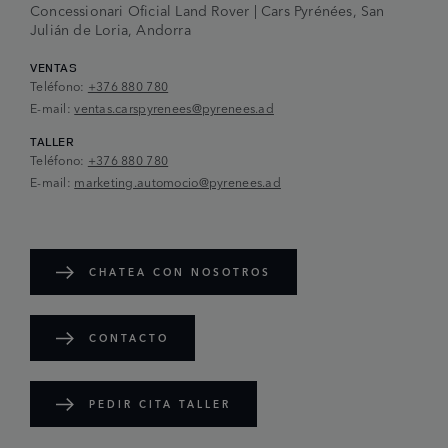
Concessionari Oficial Land Rover | Cars Pyrénées, San
Julián de Loria, Andorra
VENTAS
Teléfono:
+376 880 780
E-mail:
ventas.carspyrenees@pyrenees.ad
TALLER
Teléfono:
+376 880 780
E-mail:
marketing.automocio@pyrenees.ad
CHATEA CON NOSOTROS
CONTACTO
PEDIR CITA TALLER