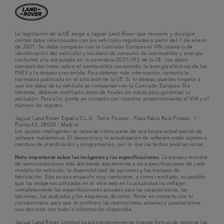
La legislación de la UE exige a Jaguar Land Rover que recopile y divulgue
ciertos datos relacionados con los vehículos registrados a partir del 1 de enero
de 2021. Se debe compartir con la Comisión Europea el VIN (número de
identificación del vehículo) y los datos de consumo de combustible y energía
conforme a lo estipulado en la normativa 2021/392 de la UE. Los datos
compartidos tratan sobre el combustible consumido, la energía eléctrica de los
PHEV y la distancia recorrida. Para obtener más información, consulta la
normativa publicada en el sitio web de la UE. Si lo deseas, puedes negarte a
que los datos de tu vehículo se compartan con la Comisión Europea. No
obstante, deberás notificarlo antes de finales de marzo para garantizar la
exclusión. Para ello, ponte en contacto con nosotros proporcionando el VIN y el
número de registro.
Jaguar Land Rover España S.L.U., Torre Picasso - Plaza Pablo Ruiz Picasso, 1 -
Planta 42, 28020 - Madrid
Los ajustes inteligentes se lanzarán como parte de una futura actualización de
software inalámbrica. El desarrollo y la actualización de software están sujetos a
cambios de planificación y programación, por lo que las fechas podrían variar.
Nota importante sobre las imágenes y las especificaciones.
La escasez mundial
de semiconductores está afectando actualmente a las especificaciones de cada
modelo de vehículo, la disponibilidad de opciones y los tiempos de
fabricación. Esta es una situación muy cambiante, y como resultado, es posible
que las imágenes utilizadas en el sitio web en la actualidad no reflejen
completamente las especificaciones actuales para las características, las
opciones, los acabados y los esquemas de color. Ponte en contacto con tu
concesionario para que te confirme las restricciones actuales y puedas tomar
una decisión con toda la información disponible.
Jaguar Land Rover Limited busca constantemente nuevas formas de mejorar las