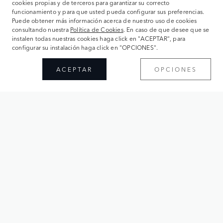
cookies propias y de terceros para garantizar su correcto
funcionamiento y para que usted pueda configurar sus preferencias.
Puede obtener más información acerca de nuestro uso de cookies
consultando nuestra
Política de Cookies
. En caso de que desee que se
instalen todas nuestras cookies haga click en "ACEPTAR", para
configurar su instalación haga click en "OPCIONES".
ACEPTAR
OPCIONES
TE DAMOS LA BIENVENIDA
En CARS PYRENEES encontrarás todo lo que necesitas
sobre Range Rover, Defender y Discovery: desde pruebas
de conducción hasta financiación, así como el mejor
cuidado y mantenimiento de tu vehículo. Gracias a nuestra
amplia experiencia, nuestros técnicos expertos y nuestro
servicio especializado sentirás que estás en las mejores
manos.